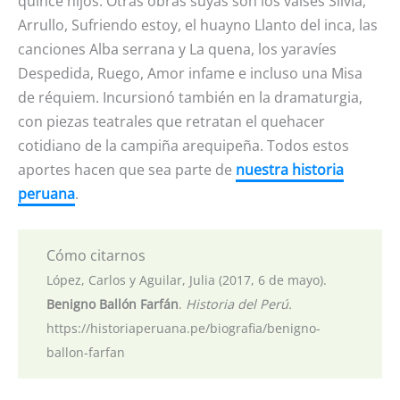
quince hijos. Otras obras suyas son los valses Silvia,
Arrullo, Sufriendo estoy, el huayno Llanto del inca, las
canciones Alba serrana y La quena, los yaravíes
Despedida, Ruego, Amor infame e incluso una Misa
de réquiem. Incursionó también en la dramaturgia,
con piezas teatrales que retratan el quehacer
cotidiano de la campiña arequipeña. Todos estos
aportes hacen que sea parte de
nuestra historia
peruana
.
Cómo citarnos
López, Carlos y Aguilar, Julia (2017, 6 de mayo).
Benigno Ballón Farfán
.
Historia del Perú.
https://historiaperuana.pe/biografia/benigno-
ballon-farfan