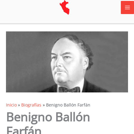
Ir
al
contenido
Inicio
Biografías
Benigno Ballón Farfán
Benigno Ballón
Farfán