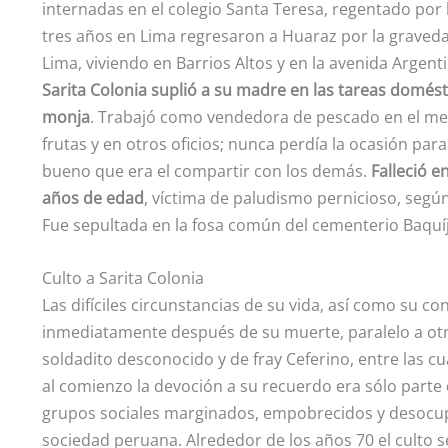
internadas en el colegio Santa Teresa, regentado por
tres años en Lima regresaron a Huaraz por la graveda
Lima, viviendo en Barrios Altos y en la avenida Argen
Sarita Colonia suplió a su madre en las tareas domést
monja
. Trabajó como vendedora de pescado en el me
frutas y en otros oficios; nunca perdía la ocasión par
bueno que era el compartir con los demás.
Falleció e
años de edad
, víctima de paludismo pernicioso, según 
Fue sepultada en la fosa común del cementerio Baquíj
Culto a Sarita Colonia
Las difíciles circunstancias de su vida, así como su 
inmediatamente después de su muerte, paralelo a otr
soldadito desconocido y de fray Ceferino, entre las cu
al comienzo la devoción a su recuerdo era sólo parte d
grupos sociales marginados, empobrecidos y desocupa
sociedad peruana. Alrededor de los años 70 el culto