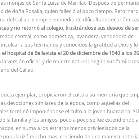
 las monjas de Santa Luisa de Marillac. Después de perman
d de doña Rosalía, quien falleció al poco tiempo. Retornaro
tina del Callao, siempre en medio de dificultades económicas
icas y no retornó al colegio, frustrándose sus deseos de se
rcado central, como doméstica, lavandera, vendedora de
a inculcar a sus hermanos y conocidos la gratitud a Dios y lo
n el hospital de Bellavista el 20 de diciembre de 1940 a los 26
la versión oficial, y de muerte natural, según sus familiares
ano del Callao.
conducta ejemplar, propiciaron el culto a su memoria que em
as devociones similares de la época, como aquellas del
ales terminó imponiéndose el culto a la joven huaracina. Si
e la familia y los amigos, poco a poco se fue extendiendo a
dos, en suma a los estratos menos privilegiados de la
 se popularizó mucho más, creciendo de una manera notoria