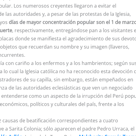
ular. Los numerosos creyentes llegaron a evitar el
 las autoridades y, a pesar de las protestas de la Iglesia,
cuyos
días de mayor concentración popular son el 1 de marzo
muerte
, respectivamente, entregándose pan a los visitantes 
e placas donde se manifiesta el agradecimiento de sus devot
s objetos que recuerdan su nombre y su imagen (llaveros,
ncurrentes.
ía con cariño a los enfermos y a los hambrientos; según su
 lo cual la Iglesia católica no ha reconocido esta devoción 
istradores de su capilla, sin embargo, están empeñados en
ianza de las autoridades eclesiásticas que ven un negociado
be entenderse como un aspecto de la irrupción del Perú popu
conómicos, políticos y culturales del país, frente a los
 causas de beatificación correspondientes a cuatro
ye a Sarita Colonia; sólo aparecen el padre Pedro Urraca, el