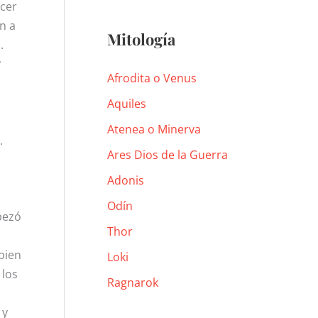
ecer
n a
Mitología
.
r
Afrodita o Venus
Aquiles
Atenea o Minerva
.
Ares Dios de la Guerra
Adonis
Odín
pezó
Thor
 bien
Loki
 los
Ragnarok
 y