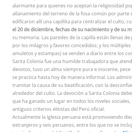
alarmante para quienes no aceptan la religiosidad pop
allanamiento del terreno de la fosa común por parte de
edificaron allí una capillita para centralizar el culto, 
el 20 de diciembre, fechas de su nacimiento y de su 
su memoria. Las paredes de la capilla están llenas d
por los milagros y favores concedidos; y los múltiple
amuletos y estampas) se venden a diario entre los co
Sarita Colonia fue una humilde trabajadora que atend
devotos, tuvo un alma siempre pura e inocente, pese a
se practica hasta hoy de manera informal. Los admin
tramitar la causa de su beatificación, con la desconf
alrededor del culto. La devoción a Sarita Colonia de
que ha ganado un lugar en todos los niveles sociales, e
antiguos criterios elitistas del Perú oficial.
Actualmente la Iglesia peruana está promoviendo diez
extranjeros y seis peruanos, entre los que no se inclu