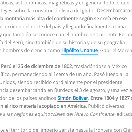
máticas, astronómicas, magnéticas y en general todo lo que
leyes sobre la constitución física del globo.
Desembarcaron
 la montaña más alta del continente según se creía en ese
ecorriendo el norte del país y llegando finalmente a Lima.
 y que también se conoce con el nombre de Corriente Peru
ía del Perú, sino también de su historia y de su geografía.
de hombres de ciencia como
Hipólito Unanue
, Gabriel Moren
erú el 25 de diciembre de 1802
, trasladándose a México
cífico, permaneciendo allí cerca de un año. Pasó luego a La
Unidos, siendo recibido cordialmente por el presidente
rancia desembarcando en Burdeos el 3 de agosto, y una vez 
ador de los países andinos
Simón Bolívar
.
Entre 1804 y 1827 
n el rico material acopiado en América
. Publicó diversas
e a las regiones equinocciales del Nuevo Continente
, editad
e el territorio del imperio zarista hasta la frontera con Chi