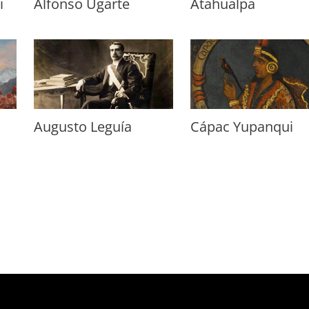
i
Alfonso Ugarte
Atahualpa
Augusto Leguía
Cápac Yupanqui