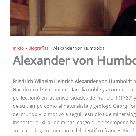
Inicio
Biografías
Alexander von Humboldt
Alexander von Humbo
Friedrich Wilhelm Heinrich Alexander von Humboldt
n
Nacido en el seno de una familia noble y acomodada
perfeccionó en las universidades de Francfort (1787)
de su tiempo como el naturalista y geólogo Georg For
del mundo y lo motivó a seguir estudios de mineralogí
inspector auxiliar de minas, cargo que desempeño ha
sus colonias, en compañía del científico frances Aim