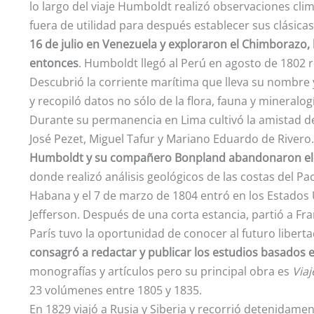
lo largo del viaje Humboldt realizó observaciones cli
fuera de utilidad para después establecer sus clásicas 
16 de julio en Venezuela y exploraron el Chimborazo,
entonces
. Humboldt llegó al Perú en agosto de 1802 r
Descubrió la corriente marítima que lleva su nombre
y recopiló datos no sólo de la flora, fauna y mineralog
Durante su permanencia en Lima cultivó la amistad 
José Pezet, Miguel Tafur y Mariano Eduardo de Rivero.
Humboldt y su compañero Bonpland abandonaron el P
donde realizó análisis geológicos de las costas del Pa
Habana y el 7 de marzo de 1804 entró en los Estados 
Jefferson. Después de una corta estancia, partió a F
París tuvo la oportunidad de conocer al futuro libert
consagró a redactar y publicar los estudios basados e
monografías y artículos pero su principal obra es
Viaj
23 volúmenes entre 1805 y 1835.
En 1829 viajó a Rusia y Siberia y recorrió detenidament