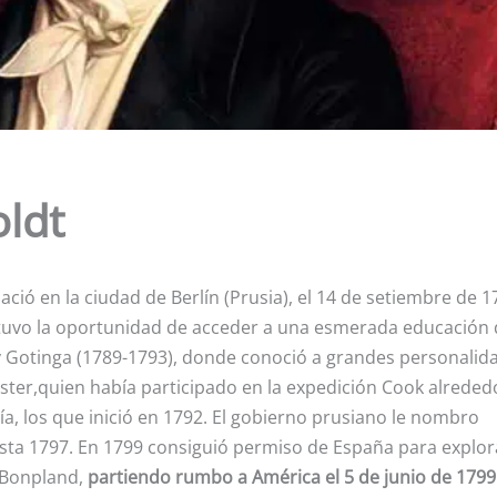
ldt
ació en la ciudad de Berlín (Prusia), el 14 de setiembre de 1
 tuvo la oportunidad de acceder a una esmerada educación
 y Gotinga (1789-1793), donde conoció a grandes personalid
ster,quien había participado en la expedición Cook alreded
a, los que inició en 1792. El gobierno prusiano le nombro
sta 1797. En 1799 consiguió permiso de España para explor
é Bonpland,
partiendo rumbo a América el 5 de junio de 1799