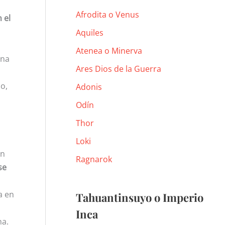
Afrodita o Venus
 el
Aquiles
Atenea o Minerva
ana
Ares Dios de la Guerra
o,
Adonis
Odín
Thor
Loki
en
Ragnarok
se
a en
Tahuantinsuyo o Imperio
Inca
na.