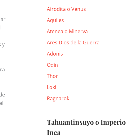
Afrodita o Venus
zar
Aquiles
l
Atenea o Minerva
Ares Dios de la Guerra
s y
Adonis
Odín
ara
Thor
Loki
 de
Ragnarok
al
Tahuantinsuyo o Imperio
Inca