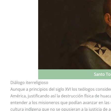
Santo To
Diálogo iterreligioso
Aunque a principios del siglo XVI los teólogos consi
América, justificando así la destrucción física de huaca
entender a los misioneros que podían avanzar en las 
cultura indígena que no se opusieran a la justicia de a 