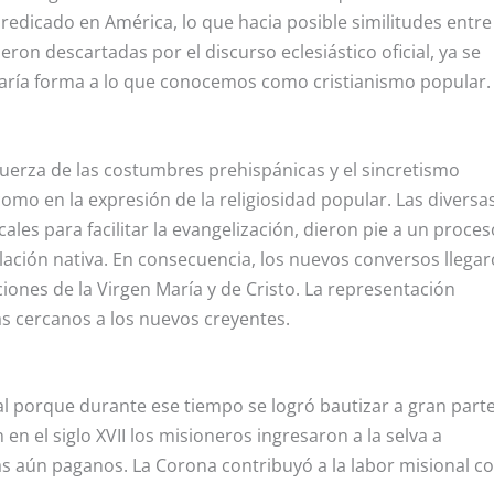
edicado en América, lo que hacia posible similitudes entre
fueron descartadas por el discurso eclesiástico oficial, ya se
 daría forma a lo que conocemos como cristianismo popular.
 fuerza de las costumbres prehispánicas y el sincretismo
o en la expresión de la religiosidad popular. Las diversa
ales para facilitar la evangelización, dieron pie a un proce
lación nativa. En consecuencia, los nuevos conversos llegar
ciones de la Virgen María y de Cristo. La representación
ás cercanos a los nuevos creyentes.
nal porque durante ese tiempo se logró bautizar a gran part
 en el siglo XVII los misioneros ingresaron a la selva a
nas aún paganos. La Corona contribuyó a la labor misional co