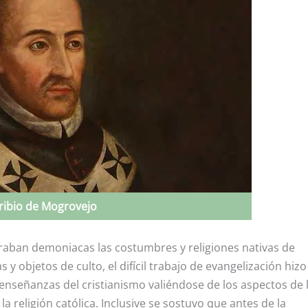
ribio de Mogrovejo
deraban demoniacas las costumbres y religiones nativas de
s y objetos de culto, el difícil trabajo de evangelización hizo
enseñanzas del cristianismo valiéndose de los aspectos de 
la religión católica. Inclusive se sostuvo que antes de la